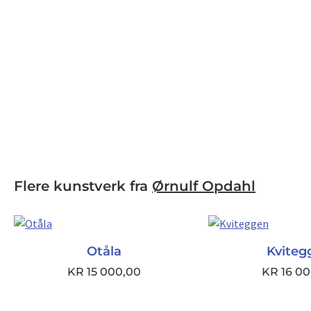
Flere kunstverk fra
Ørnulf Opdahl
Otåla
Kviteg
KR
15 000,00
KR
16 00