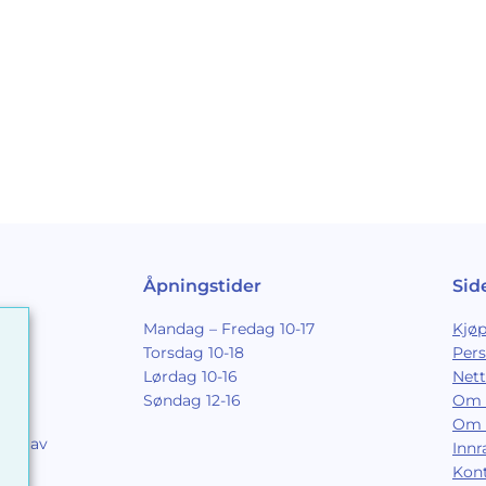
Åpningstider
Sid
Mandag – Fredag 10-17
Kjøp
Torsdag 10-18
Per
Lørdag 10-16
Nett
Søndag 12-16
Om 
Om 
ing av
Inn
9
Kon