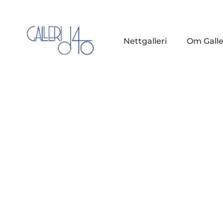
Nettgalleri
Om Galle