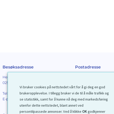
Besøksadresse
Postadresse
Henrik Ibsens gt. 90
Galleri D40 AS
0255 Oslo
Postboks 2376 Solli
Vi bruker cookies på nettstedet vårt for å gi deg en god
0201 Oslo
brukeropplevelse. I tillegg bruker vi de til å måle trafikk og
Tel:
22 44 85 86
E-post:
galleri@d40.no
se statistikk, samt for å kunne nå deg med markedsføring
Mobilnummer til spor
utenfor dette nettstedet, blant annet ved
forsendelser: 9192406
persontilpassede annonser. Ved å klikke
OK
godkjenner