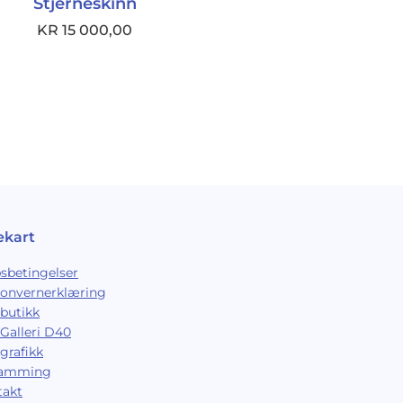
Stjerneskinn
KR
15 000,00
ekart
sbetingelser
sonvernerklæring
butikk
Galleri D40
grafikk
ramming
takt