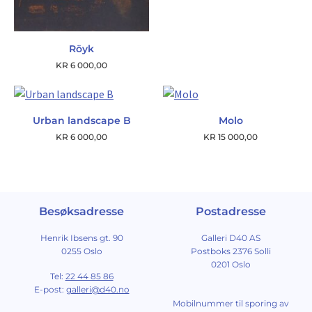
Röyk
KR
6 000,00
Urban landscape B
Molo
KR
6 000,00
KR
15 000,00
Besøksadresse
Postadresse
Henrik Ibsens gt. 90
Galleri D40 AS
0255 Oslo
Postboks 2376 Solli
0201 Oslo
Tel:
22 44 85 86
E-post:
galleri@d40.no
Mobilnummer til sporing av