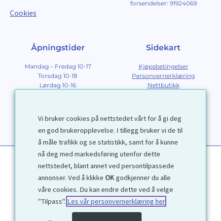
forsendelser: 91924069
Cookies
Åpningstider
Sidekart
Mandag – Fredag 10-17
Kjøpsbetingelser
Torsdag 10-18
Personvernerklæring
Lørdag 10-16
Nettbutikk
Søndag 12-16
Om Galleri D40
Om grafikk
Innramming
Vi bruker cookies på nettstedet vårt for å gi deg
Kontakt
en god brukeropplevelse. I tillegg bruker vi de til
å måle trafikk og se statistikk, samt for å kunne
nå deg med markedsføring utenfor dette
nettstedet, blant annet ved persontilpassede
annonser. Ved å klikke
OK
godkjenner du alle
våre cookies. Du kan endre dette ved å velge
"Tilpass".
Les vår personvernerklæring her
1972 © Galleri D40 AS