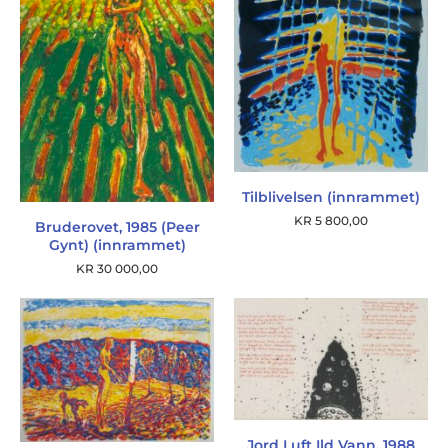
Tilblivelsen (innrammet)
KR
5 800,00
Bruderovet, 1985 (Peer
Gynt) (innrammet)
KR
30 000,00
Jord Luft Ild Vann, 1988