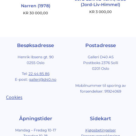
(Jord-Liv-Himmel)
Narren (1978)
KR
3 000,00
KR
30 000,00
Besøksadresse
Postadresse
Henrik Ibsens gt. 90
Galleri D40 AS
0255 Oslo
Postboks 2376 Solli
0201 Oslo
Tel:
22 44 85 86
E-post:
galleri@d40.no
Mobilnummer til sporing av
forsendelser: 91924069
Cookies
Åpningstider
Sidekart
Mandag – Fredag 10-17
Kjøpsbetingelser
Torsdag 10-18
Personvernerklæring