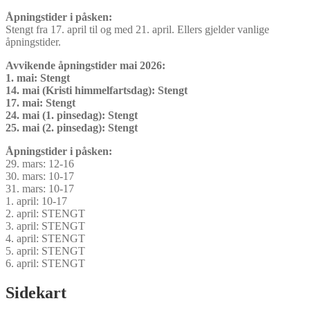
Åpningstider i påsken:
Stengt fra 17. april til og med 21. april. Ellers gjelder vanlige
åpningstider.
Avvikende åpningstider mai 2026:
1. mai: Stengt
14. mai (Kristi himmelfartsdag): Stengt
17. mai: Stengt
24. mai (1. pinsedag): Stengt
25. mai (2. pinsedag): Stengt
Åpningstider i påsken:
29. mars: 12-16
30. mars: 10-17
31. mars: 10-17
1. april: 10-17
2. april: STENGT
3. april: STENGT
4. april: STENGT
5. april: STENGT
6. april: STENGT
Sidekart