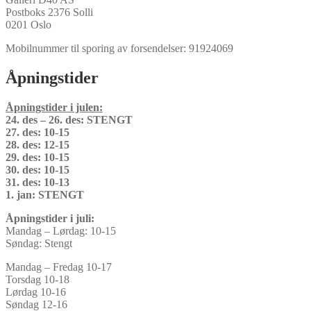
Postboks 2376 Solli
0201 Oslo
Mobilnummer til sporing av forsendelser: 91924069
Åpningstider
Åpningstider i julen:
24. des – 26. des: STENGT
27. des: 10-15
28. des: 12-15
29. des: 10-15
30. des: 10-15
31. des: 10-13
1. jan: STENGT
Åpningstider i juli:
Mandag – Lørdag: 10-15
Søndag: Stengt
Mandag – Fredag 10-17
Torsdag 10-18
Lørdag 10-16
Søndag 12-16