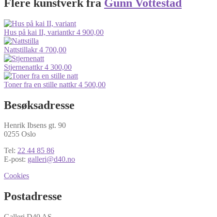
Flere kunstverk fra
Gunn Vottestad
Hus på kai II, variant
kr
4 900,00
Nattstilla
kr
4 700,00
Stjernenatt
kr
4 300,00
Toner fra en stille natt
kr
4 500,00
Besøksadresse
Henrik Ibsens gt. 90
0255 Oslo
Tel:
22 44 85 86
E-post:
galleri@d40.no
Cookies
Postadresse
Galleri D40 AS