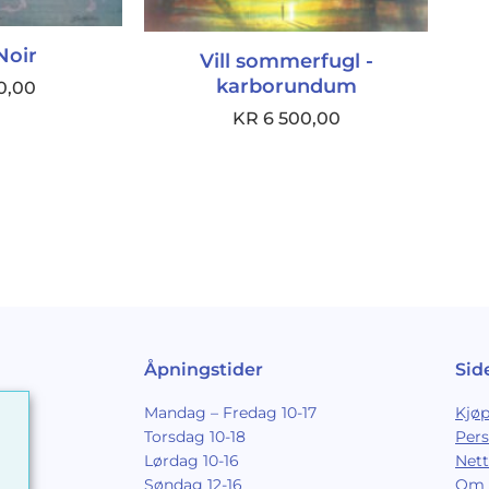
Noir
Vill sommerfugl -
karborundum
0,00
KR
6 500,00
Åpningstider
Sid
Mandag – Fredag 10-17
Kjøp
Torsdag 10-18
Per
Lørdag 10-16
Nett
Søndag 12-16
Om 