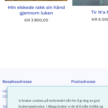
Min elskede rakk sin hånd
Tir N'a 
gjennom luken
KR
6 00
KR
3 800,00
Besøksadresse
Postadresse
Henrik Ibsens gt. 90
Galleri D40 AS
0255 Oslo
Postboks 2376 Solli
Vi bruker cookies på nettstedet vårt for å gi deg en god
0201 Oslo
brukeropplevelse. I tillegg bruker vi de til å måle trafikk og
Tel:
22 44 85 86