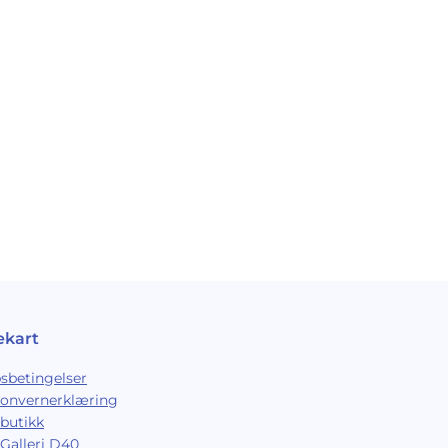
ekart
sbetingelser
sonvernerklæring
butikk
Galleri D40