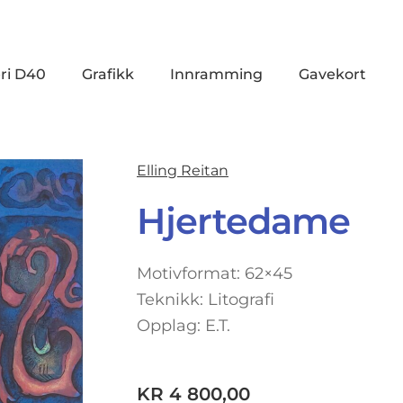
ri D40
Grafikk
Innramming
Gavekort
Elling Reitan
Hjertedame
Motivformat: 62×45
Teknikk: Litografi
Opplag: E.T.
KR
4 800,00