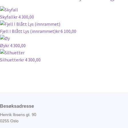
Skyfall
kr
4 300,00
Fjell I Blått Lys (innrammet)
kr
6 100,00
Øy
kr
4 300,00
Silhuetter
kr
4 300,00
Besøksadresse
Henrik Ibsens gt. 90
0255 Oslo