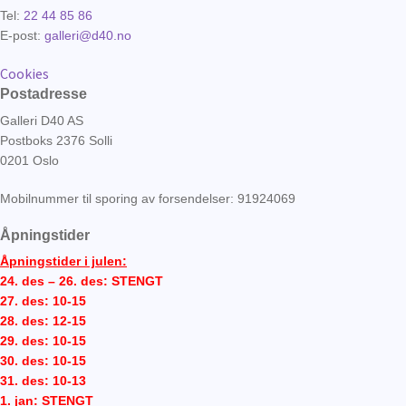
Tel:
22 44 85 86
E-post:
galleri@d40.no
Cookies
Postadresse
Galleri D40 AS
Postboks 2376 Solli
0201 Oslo
Mobilnummer til sporing av forsendelser: 91924069
Åpningstider
Åpningstider i julen:
24. des – 26. des: STENGT
27. des: 10-15
28. des: 12-15
29. des: 10-15
30. des: 10-15
31. des: 10-13
1. jan: STENGT