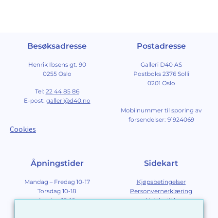
Besøksadresse
Postadresse
Henrik Ibsens gt. 90
Galleri D40 AS
0255 Oslo
Postboks 2376 Solli
0201 Oslo
Tel:
22 44 85 86
E-post:
galleri@d40.no
Mobilnummer til sporing av
forsendelser: 91924069
Cookies
Åpningstider
Sidekart
Mandag – Fredag 10-17
Kjøpsbetingelser
Torsdag 10-18
Personvernerklæring
Lørdag 10-16
Nettbutikk
Søndag 12-16
Om Galleri D40