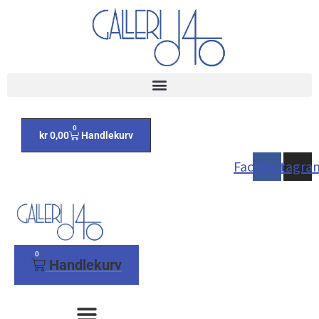
0
kr
0,00
Handlekurv
Facebook
Instagra
0
Handlekurv