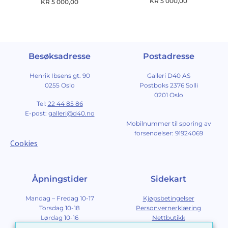
KR
5 000,00
KR
5 000,00
Besøksadresse
Postadresse
Henrik Ibsens gt. 90
Galleri D40 AS
0255 Oslo
Postboks 2376 Solli
0201 Oslo
Tel:
22 44 85 86
E-post:
galleri@d40.no
Mobilnummer til sporing av
forsendelser: 91924069
Cookies
Åpningstider
Sidekart
Mandag – Fredag 10-17
Kjøpsbetingelser
Torsdag 10-18
Personvernerklæring
Lørdag 10-16
Nettbutikk
Søndag 12-16
Om Galleri D40