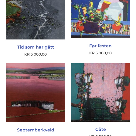
Før festen
Tid som har gått
KR
5 000,00
KR
5 000,00
Gåte
Septemberkveld