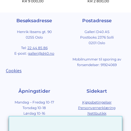
KR
9 000,00
KR
2 800,00
Besøksadresse
Postadresse
Henrik Ibsens gt. 90
Galleri D40 AS
0255 Oslo
Postboks 2376 Solli
0201 Oslo
Tel:
22 44 85 86
E-post:
galleri@d40.no
Mobilnummer til sporing av
forsendelser: 91924069
Cookies
Åpningstider
Sidekart
Mandag – Fredag 10-17
Kjøpsbetingelser
Torsdag 10-18
Personvernerklæring
Lørdag 10-16
Nettbutikk
Søndag 12-16
Om Galleri D40
Om grafikk
Innramming