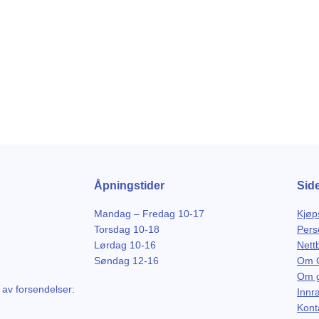
Åpningstider
Sid
Mandag – Fredag 10-17
Kjøp
Torsdag 10-18
Pers
Lørdag 10-16
Nett
Søndag 12-16
Om G
Om g
 av forsendelser:
Innr
Kont