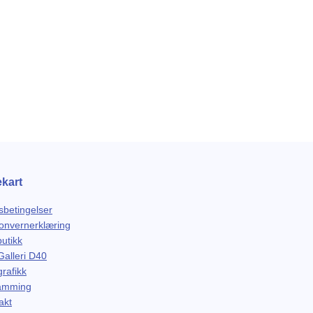
ekart
sbetingelser
onvernerklæring
butikk
alleri D40
rafikk
amming
akt