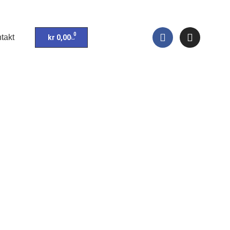
0
takt
kr
0,00