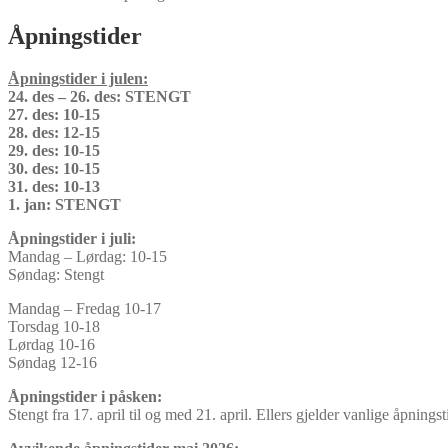
Åpningstider
Åpningstider i julen:
24. des – 26. des: STENGT
27. des: 10-15
28. des: 12-15
29. des: 10-15
30. des: 10-15
31. des: 10-13
1. jan: STENGT
Åpningstider i juli:
Mandag – Lørdag: 10-15
Søndag: Stengt
Mandag – Fredag 10-17
Torsdag 10-18
Lørdag 10-16
Søndag 12-16
Åpningstider i påsken:
Stengt fra 17. april til og med 21. april. Ellers gjelder vanlige åpningst