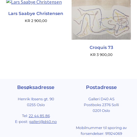
Lars Saabye Christensen
KR
2 900,00
Croquis 73
KR
3 900,00
Besøksadresse
Postadresse
Henrik Ibsens gt. 90
Galleri D40 AS
0255 Oslo
Postboks 2376 Solli
0201 Oslo
Tel:
22 44 85 86
E-post:
galleri@d40.no
Mobilnummer til sporing av
forsendelser: 91924069