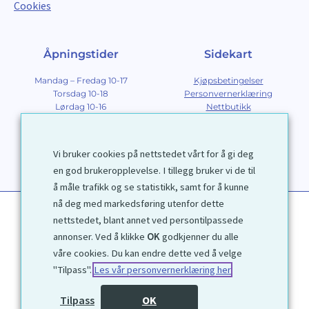
Cookies
Åpningstider
Sidekart
Mandag – Fredag 10-17
Kjøpsbetingelser
Torsdag 10-18
Personvernerklæring
Lørdag 10-16
Nettbutikk
Søndag 12-16
Om Galleri D40
Om grafikk
Innramming
Vi bruker cookies på nettstedet vårt for å gi deg
Kontakt
en god brukeropplevelse. I tillegg bruker vi de til
å måle trafikk og se statistikk, samt for å kunne
nå deg med markedsføring utenfor dette
nettstedet, blant annet ved persontilpassede
annonser. Ved å klikke
OK
godkjenner du alle
våre cookies. Du kan endre dette ved å velge
"Tilpass".
Les vår personvernerklæring her
1972 © Galleri D40 AS
Tilpass
OK