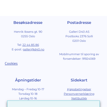
Besøksadresse
Postadresse
Henrik Ibsens gt. 90
Galleri D40 AS
0255 Oslo
Postboks 2376 Solli
0201 Oslo
Tel:
22 44 85 86
E-post:
galleri@d40.no
Mobilnummer til sporing av
forsendelser: 91924069
Cookies
Åpningstider
Sidekart
Mandag – Fredag 10-17
Kjøpsbetingelser
Torsdag 10-18
Personvernerklæring
Lørdag 10-16
Nettbutikk
Søndag 12-16
Om Galleri D40