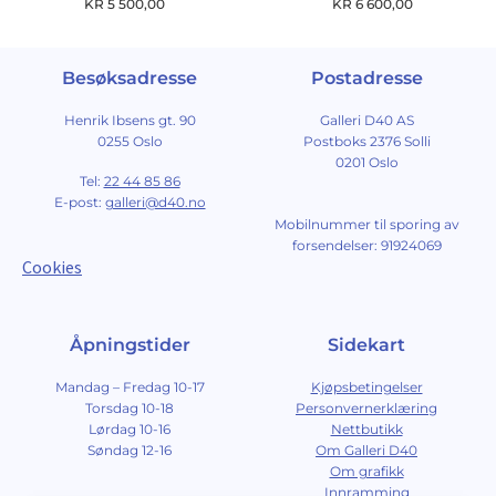
KR
5 500,00
KR
6 600,00
Besøksadresse
Postadresse
Henrik Ibsens gt. 90
Galleri D40 AS
0255 Oslo
Postboks 2376 Solli
0201 Oslo
Tel:
22 44 85 86
E-post:
galleri@d40.no
Mobilnummer til sporing av
forsendelser: 91924069
Cookies
Åpningstider
Sidekart
Mandag – Fredag 10-17
Kjøpsbetingelser
Torsdag 10-18
Personvernerklæring
Lørdag 10-16
Nettbutikk
Søndag 12-16
Om Galleri D40
Om grafikk
Innramming