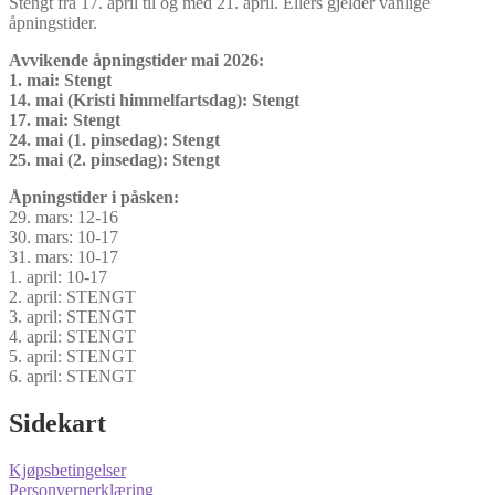
Stengt fra 17. april til og med 21. april. Ellers gjelder vanlige
åpningstider.
Avvikende åpningstider mai 2026:
1. mai: Stengt
14. mai (Kristi himmelfartsdag): Stengt
17. mai: Stengt
24. mai (1. pinsedag): Stengt
25. mai (2. pinsedag): Stengt
Åpningstider i påsken:
29. mars: 12-16
30. mars: 10-17
31. mars: 10-17
1. april: 10-17
2. april: STENGT
3. april: STENGT
4. april: STENGT
5. april: STENGT
6. april: STENGT
Sidekart
Kjøpsbetingelser
Personvernerklæring