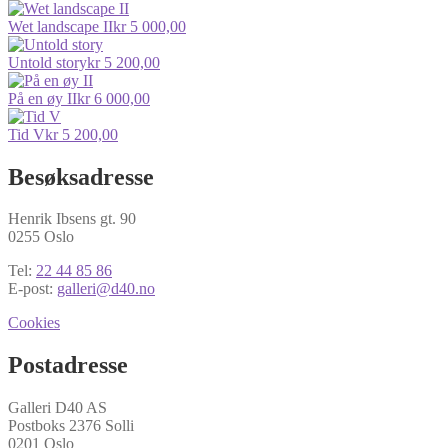
Wet landscape II
kr
5 000,00
Untold story
kr
5 200,00
På en øy II
kr
6 000,00
Tid V
kr
5 200,00
Besøksadresse
Henrik Ibsens gt. 90
0255 Oslo
Tel:
22 44 85 86
E-post:
galleri@d40.no
Cookies
Postadresse
Galleri D40 AS
Postboks 2376 Solli
0201 Oslo