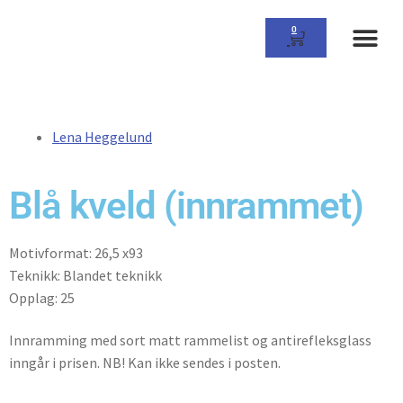
0
Om Gall
Lena Heggelund
Blå kveld (innrammet)
Motivformat: 26,5 x93
Teknikk: Blandet teknikk
Opplag: 25
Innramming med sort matt rammelist og antirefleksglass
inngår i prisen. NB! Kan ikke sendes i posten.