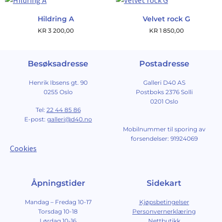
Hildring A
Velvet rock G
KR
3 200,00
KR
1 850,00
Besøksadresse
Postadresse
Henrik Ibsens gt. 90
Galleri D40 AS
0255 Oslo
Postboks 2376 Solli
0201 Oslo
Tel:
22 44 85 86
E-post:
galleri@d40.no
Mobilnummer til sporing av
forsendelser: 91924069
Cookies
Åpningstider
Sidekart
Mandag – Fredag 10-17
Kjøpsbetingelser
Torsdag 10-18
Personvernerklæring
Lørdag 10-16
Nettbutikk