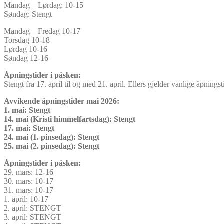
Mandag – Lørdag: 10-15
Søndag: Stengt
Mandag – Fredag 10-17
Torsdag 10-18
Lørdag 10-16
Søndag 12-16
Åpningstider i påsken:
Stengt fra 17. april til og med 21. april. Ellers gjelder vanlige åpningst
Avvikende åpningstider mai 2026:
1. mai: Stengt
14. mai (Kristi himmelfartsdag): Stengt
17. mai: Stengt
24. mai (1. pinsedag): Stengt
25. mai (2. pinsedag): Stengt
Åpningstider i påsken:
29. mars: 12-16
30. mars: 10-17
31. mars: 10-17
1. april: 10-17
2. april: STENGT
3. april: STENGT