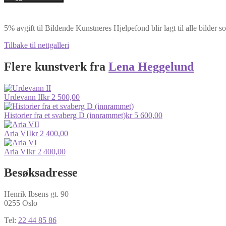
(håndkolorert)
antall
5% avgift til Bildende Kunstneres Hjelpefond blir lagt til alle bilder s
Tilbake til nettgalleri
Flere kunstverk fra
Lena Heggelund
Urdevann II
kr
2 500,00
Historier fra et svaberg D (innrammet)
kr
5 600,00
Aria VII
kr
2 400,00
Aria VI
kr
2 400,00
Besøksadresse
Henrik Ibsens gt. 90
0255 Oslo
Tel:
22 44 85 86