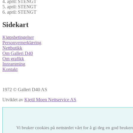
4. april: STENGT
5. april: STENGT
6. april: STENGT
Sidekart
Kjøpsbetingelser
Personvernerklæring
Nettbutikk
Om Galleri D40
Om grafikk
Innramming
Kontakt
1972 © Galleri D40 AS
Utviklet av
Kjetil Moen Nettservice AS
Vi bruker cookies på nettstedet vårt for å gi deg en god brukerop