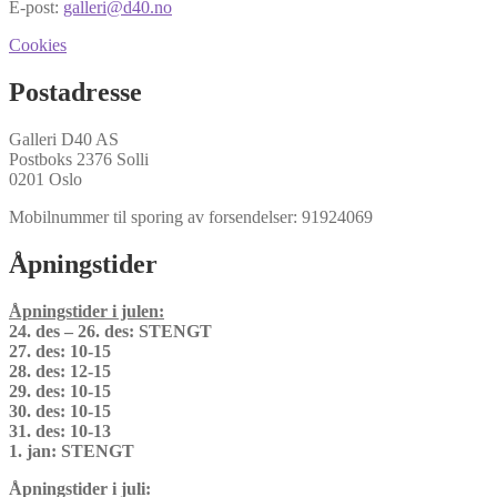
E-post:
galleri@d40.no
Cookies
Postadresse
Galleri D40 AS
Postboks 2376 Solli
0201 Oslo
Mobilnummer til sporing av forsendelser: 91924069
Åpningstider
Åpningstider i julen:
24. des – 26. des: STENGT
27. des: 10-15
28. des: 12-15
29. des: 10-15
30. des: 10-15
31. des: 10-13
1. jan: STENGT
Åpningstider i juli: