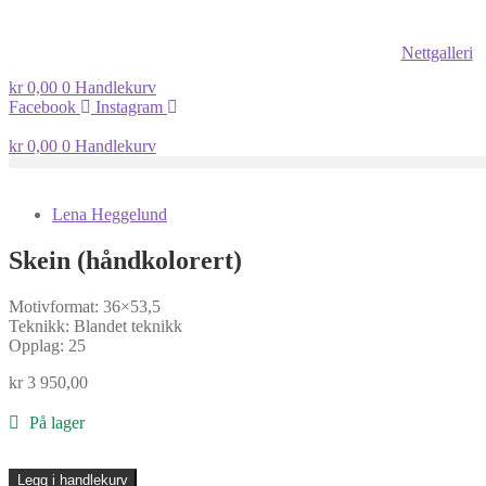
Nettgalleri
kr
0,00
0
Handlekurv
Facebook
Instagram
kr
0,00
0
Handlekurv
Lena Heggelund
Skein (håndkolorert)
Motivformat: 36×53,5
Teknikk: Blandet teknikk
Opplag: 25
kr
3 950,00
På lager
Skein
Legg i handlekurv