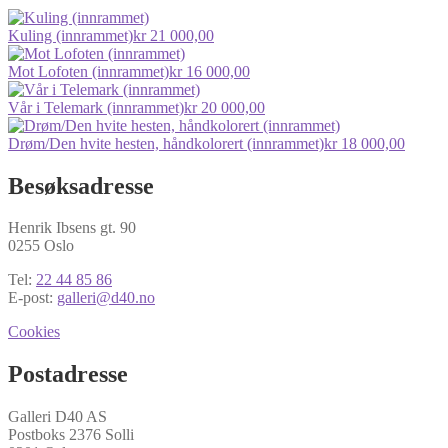
Kuling (innrammet)
kr
21 000,00
Mot Lofoten (innrammet)
kr
16 000,00
Vår i Telemark (innrammet)
kr
20 000,00
Drøm/Den hvite hesten, håndkolorert (innrammet)
kr
18 000,00
Besøksadresse
Henrik Ibsens gt. 90
0255 Oslo
Tel:
22 44 85 86
E-post:
galleri@d40.no
Cookies
Postadresse
Galleri D40 AS
Postboks 2376 Solli