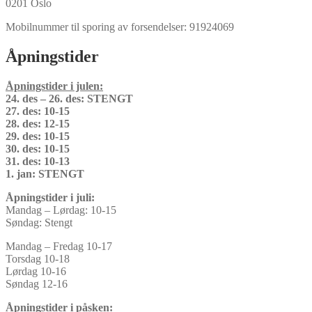
0201 Oslo
Mobilnummer til sporing av forsendelser: 91924069
Åpningstider
Åpningstider i julen:
24. des – 26. des: STENGT
27. des: 10-15
28. des: 12-15
29. des: 10-15
30. des: 10-15
31. des: 10-13
1. jan: STENGT
Åpningstider i juli:
Mandag – Lørdag: 10-15
Søndag: Stengt
Mandag – Fredag 10-17
Torsdag 10-18
Lørdag 10-16
Søndag 12-16
Åpningstider i påsken: