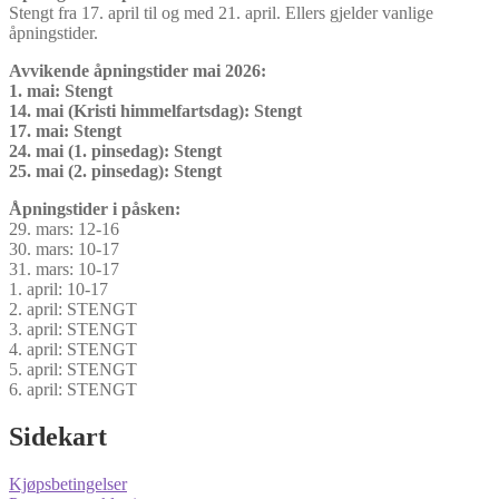
Stengt fra 17. april til og med 21. april. Ellers gjelder vanlige
åpningstider.
Avvikende åpningstider mai 2026:
1. mai: Stengt
14. mai (Kristi himmelfartsdag): Stengt
17. mai: Stengt
24. mai (1. pinsedag): Stengt
25. mai (2. pinsedag): Stengt
Åpningstider i påsken:
29. mars: 12-16
30. mars: 10-17
31. mars: 10-17
1. april: 10-17
2. april: STENGT
3. april: STENGT
4. april: STENGT
5. april: STENGT
6. april: STENGT
Sidekart
Kjøpsbetingelser