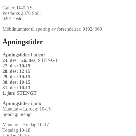
Galleri D40 AS
Postboks 2376 Solli
0201 Oslo
Mobilnummer til sporing av forsendelser: 91924069
Åpningstider
Åpningstider i julen:
24. des – 26. des: STENGT
27. des: 10-15
28. des: 12-15
29. des: 10-15
30. des: 10-15
31. des: 10-13
1. jan: STENGT
Åpningstider i juli:
Mandag – Lørdag: 10-15
Søndag: Stengt
Mandag – Fredag 10-17
Torsdag 10-18
Lørdag 10-16