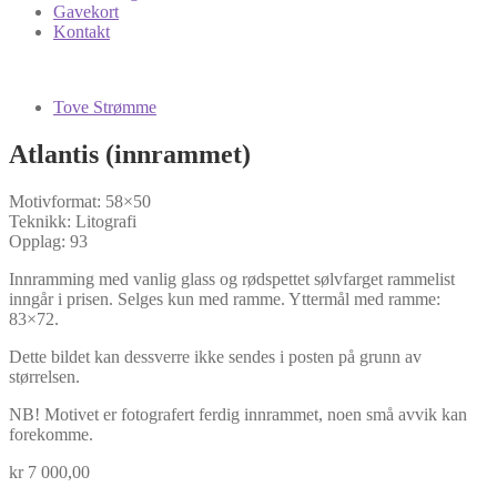
Gavekort
Kontakt
Tove Strømme
Atlantis (innrammet)
Motivformat: 58×50
Teknikk: Litografi
Opplag: 93
Innramming med vanlig glass og rødspettet sølvfarget rammelist
inngår i prisen. Selges kun med ramme. Yttermål med ramme:
83×72.
Dette bildet kan dessverre ikke sendes i posten på grunn av
størrelsen.
NB! Motivet er fotografert ferdig innrammet, noen små avvik kan
forekomme.
kr
7 000,00