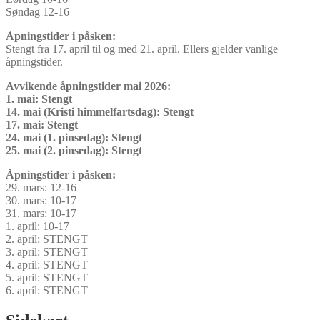
Søndag 12-16
Åpningstider i påsken:
Stengt fra 17. april til og med 21. april. Ellers gjelder vanlige
åpningstider.
Avvikende åpningstider mai 2026:
1. mai: Stengt
14. mai (Kristi himmelfartsdag): Stengt
17. mai: Stengt
24. mai (1. pinsedag): Stengt
25. mai (2. pinsedag): Stengt
Åpningstider i påsken:
29. mars: 12-16
30. mars: 10-17
31. mars: 10-17
1. april: 10-17
2. april: STENGT
3. april: STENGT
4. april: STENGT
5. april: STENGT
6. april: STENGT