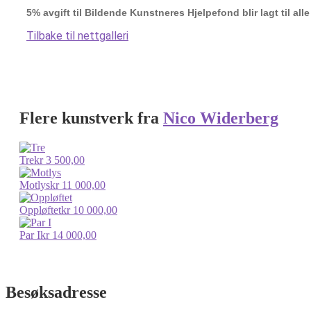
5% avgift til Bildende Kunstneres Hjelpefond blir lagt til alle
Tilbake til nettgalleri
Flere kunstverk fra
Nico Widerberg
Tre
kr
3 500,00
Motlys
kr
11 000,00
Oppløftet
kr
10 000,00
Par I
kr
14 000,00
Besøksadresse