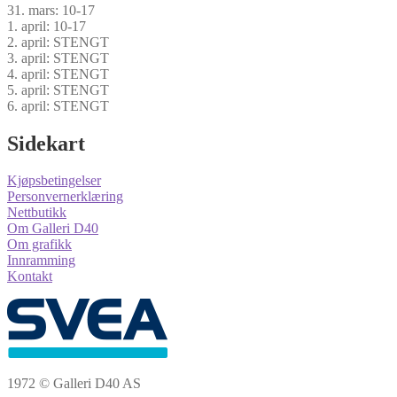
31. mars: 10-17
1. april: 10-17
2. april: STENGT
3. april: STENGT
4. april: STENGT
5. april: STENGT
6. april: STENGT
Sidekart
Kjøpsbetingelser
Personvernerklæring
Nettbutikk
Om Galleri D40
Om grafikk
Innramming
Kontakt
1972 © Galleri D40 AS