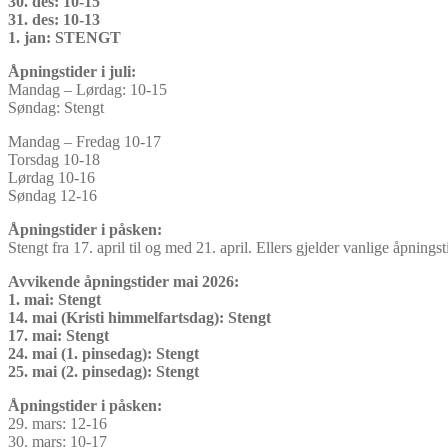
30. des: 10-15
31. des: 10-13
1. jan: STENGT
Åpningstider i juli:
Mandag – Lørdag: 10-15
Søndag: Stengt
Mandag – Fredag 10-17
Torsdag 10-18
Lørdag 10-16
Søndag 12-16
Åpningstider i påsken:
Stengt fra 17. april til og med 21. april. Ellers gjelder vanlige åpningst
Avvikende åpningstider mai 2026:
1. mai: Stengt
14. mai (Kristi himmelfartsdag): Stengt
17. mai: Stengt
24. mai (1. pinsedag): Stengt
25. mai (2. pinsedag): Stengt
Åpningstider i påsken:
29. mars: 12-16
30. mars: 10-17