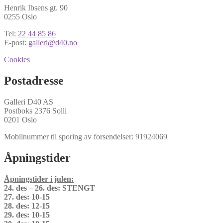
Henrik Ibsens gt. 90
0255 Oslo
Tel:
22 44 85 86
E-post:
galleri@d40.no
Cookies
Postadresse
Galleri D40 AS
Postboks 2376 Solli
0201 Oslo
Mobilnummer til sporing av forsendelser: 91924069
Åpningstider
Åpningstider i julen:
24. des – 26. des: STENGT
27. des: 10-15
28. des: 12-15
29. des: 10-15