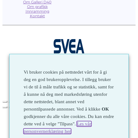
Om Galleri D40
Om grafikk
Innramming
Kontakt
1972 © Galleri D40 AS
Vi bruker cookies på nettstedet vårt for å gi
Utviklet av
Kjetil Moen Nettservice AS
deg en god brukeropplevelse. I tillegg bruker
vi de til å måle trafikk og se statistikk, samt for
å kunne nå deg med markedsføring utenfor
dette nettstedet, blant annet ved
persontilpassede annonser. Ved å klikke
OK
godkjenner du alle våre cookies. Du kan endre
dette ved å velge "Tilpass".
Les vår
personvernerklæring her