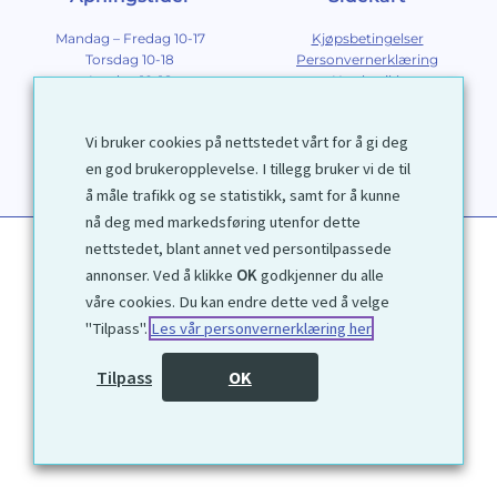
Mandag – Fredag 10-17
Kjøpsbetingelser
Torsdag 10-18
Personvernerklæring
Lørdag 10-16
Nettbutikk
Søndag 12-16
Om Galleri D40
Om grafikk
Vi bruker cookies på nettstedet vårt for å gi deg
Innramming
Kontakt
en god brukeropplevelse. I tillegg bruker vi de til
å måle trafikk og se statistikk, samt for å kunne
nå deg med markedsføring utenfor dette
nettstedet, blant annet ved persontilpassede
annonser. Ved å klikke
OK
godkjenner du alle
våre cookies. Du kan endre dette ved å velge
"Tilpass".
Les vår personvernerklæring her
1972 © Galleri D40 AS
Tilpass
OK
Utviklet av
Kjetil Moen Nettservice AS