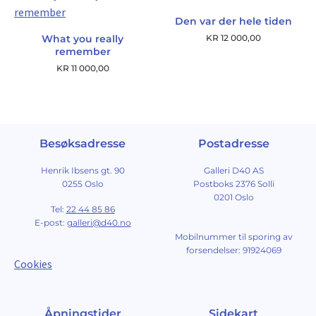
Den var der hele tiden
What you really
KR
12 000,00
remember
KR
11 000,00
Besøksadresse
Postadresse
Henrik Ibsens gt. 90
Galleri D40 AS
0255 Oslo
Postboks 2376 Solli
0201 Oslo
Tel:
22 44 85 86
E-post:
galleri@d40.no
Mobilnummer til sporing av
forsendelser: 91924069
Cookies
Åpningstider
Sidekart