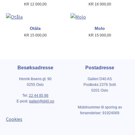
KR
12 000,00
KR
16 000,00
Otåla
Molo
KR
15 000,00
KR
15 000,00
Besøksadresse
Postadresse
Henrik Ibsens gt. 90
Galleri D40 AS
0255 Oslo
Postboks 2376 Solli
0201 Oslo
Tel:
22 44 85 86
E-post:
galleri@d40.no
Mobilnummer til sporing av
forsendelser: 91924069
Cookies