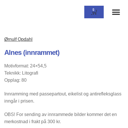
0
Om Galle
Ørnulf Opdahl
Alnes (innrammet)
Motivformat: 24×54,5
Teknikk: Litografi
Opplag: 80
Innramming med passepartout, eikelist og antirefleksglass
inngår i prisen.
OBS! For sending av innrammede bilder kommer det en
merkostnad i frakt på 300 kr.