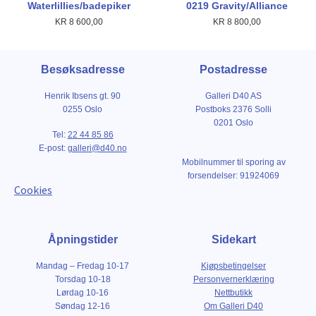
Waterlillies/badepiker
0219 Gravity/Alliance
KR
8 600,00
KR
8 800,00
Besøksadresse
Postadresse
Henrik Ibsens gt. 90
Galleri D40 AS
0255 Oslo
Postboks 2376 Solli
0201 Oslo
Tel:
22 44 85 86
E-post:
galleri@d40.no
Mobilnummer til sporing av
forsendelser: 91924069
Cookies
Åpningstider
Sidekart
Mandag – Fredag 10-17
Kjøpsbetingelser
Torsdag 10-18
Personvernerklæring
Lørdag 10-16
Nettbutikk
Søndag 12-16
Om Galleri D40