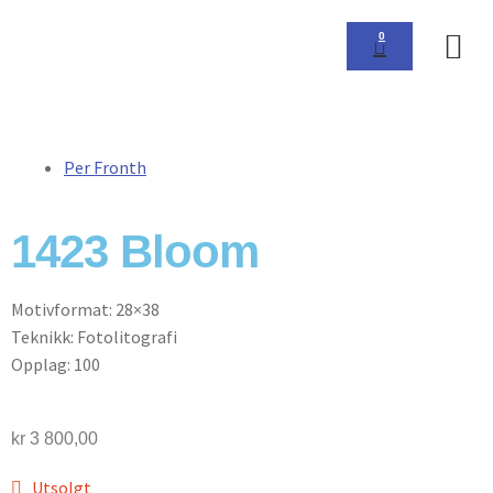
0
Om 
Per Fronth
1423 Bloom
Motivformat: 28×38
Teknikk: Fotolitografi
Opplag: 100
kr
3 800,00
Utsolgt