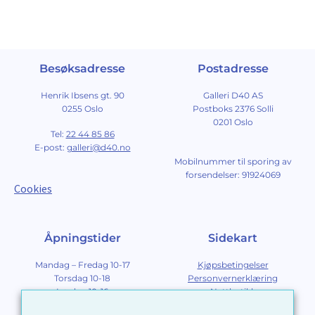
Besøksadresse
Postadresse
Henrik Ibsens gt. 90
Galleri D40 AS
0255 Oslo
Postboks 2376 Solli
0201 Oslo
Tel:
22 44 85 86
E-post:
galleri@d40.no
Mobilnummer til sporing av
forsendelser: 91924069
Cookies
Åpningstider
Sidekart
Mandag – Fredag 10-17
Kjøpsbetingelser
Torsdag 10-18
Personvernerklæring
Lørdag 10-16
Nettbutikk
Søndag 12-16
Om Galleri D40