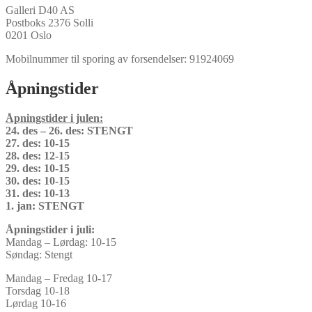
Galleri D40 AS
Postboks 2376 Solli
0201 Oslo
Mobilnummer til sporing av forsendelser: 91924069
Åpningstider
Åpningstider i julen:
24. des – 26. des: STENGT
27. des: 10-15
28. des: 12-15
29. des: 10-15
30. des: 10-15
31. des: 10-13
1. jan: STENGT
Åpningstider i juli:
Mandag – Lørdag: 10-15
Søndag: Stengt
Mandag – Fredag 10-17
Torsdag 10-18
Lørdag 10-16