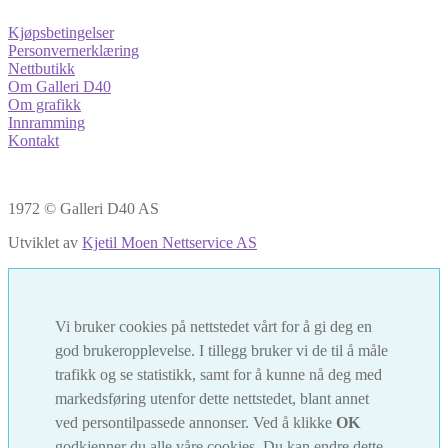
Kjøpsbetingelser
Personvernerklæring
Nettbutikk
Om Galleri D40
Om grafikk
Innramming
Kontakt
1972 © Galleri D40 AS
Utviklet av
Kjetil Moen Nettservice AS
Vi bruker cookies på nettstedet vårt for å gi deg en
god brukeropplevelse. I tillegg bruker vi de til å måle
trafikk og se statistikk, samt for å kunne nå deg med
markedsføring utenfor dette nettstedet, blant annet
ved persontilpassede annonser. Ved å klikke
OK
godkjenner du alle våre cookies. Du kan endre dette