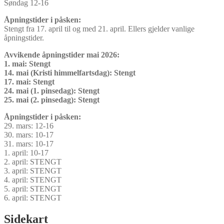
Søndag 12-16
Åpningstider i påsken:
Stengt fra 17. april til og med 21. april. Ellers gjelder vanlige
åpningstider.
Avvikende åpningstider mai 2026:
1. mai: Stengt
14. mai (Kristi himmelfartsdag): Stengt
17. mai: Stengt
24. mai (1. pinsedag): Stengt
25. mai (2. pinsedag): Stengt
Åpningstider i påsken:
29. mars: 12-16
30. mars: 10-17
31. mars: 10-17
1. april: 10-17
2. april: STENGT
3. april: STENGT
4. april: STENGT
5. april: STENGT
6. april: STENGT
Sidekart