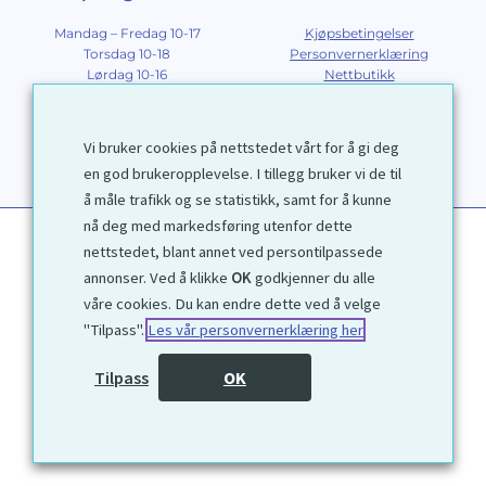
Mandag – Fredag 10-17
Kjøpsbetingelser
Torsdag 10-18
Personvernerklæring
Lørdag 10-16
Nettbutikk
Søndag 12-16
Om Galleri D40
Om grafikk
Innramming
Vi bruker cookies på nettstedet vårt for å gi deg
Kontakt
en god brukeropplevelse. I tillegg bruker vi de til
å måle trafikk og se statistikk, samt for å kunne
nå deg med markedsføring utenfor dette
nettstedet, blant annet ved persontilpassede
annonser. Ved å klikke
OK
godkjenner du alle
våre cookies. Du kan endre dette ved å velge
"Tilpass".
Les vår personvernerklæring her
1972 © Galleri D40 AS
Tilpass
OK
Utviklet av
Kjetil Moen Nettservice AS