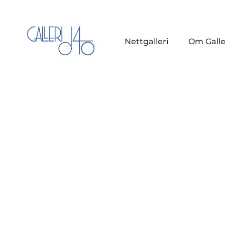
Nettgalleri
Om Galle