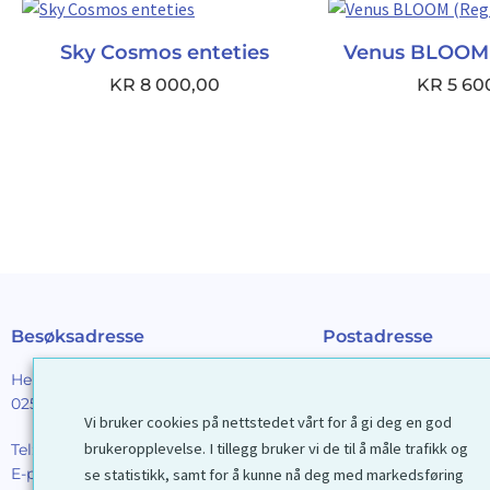
Sky Cosmos enteties
Venus BLOOM 
KR
8 000,00
KR
5 60
Besøksadresse
Postadresse
Henrik Ibsens gt. 90
Galleri D40 AS
0255 Oslo
Postboks 2376 Solli
Vi bruker cookies på nettstedet vårt for å gi deg en god
0201 Oslo
brukeropplevelse. I tillegg bruker vi de til å måle trafikk og
Tel:
22 44 85 86
E-post:
galleri@d40.no
se statistikk, samt for å kunne nå deg med markedsføring