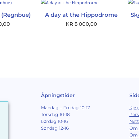
(Regnbue)
A day at the Hippodrome
Sk
0,00
KR
8 000,00
Åpningstider
Sid
Mandag – Fredag 10-17
Kjøp
Torsdag 10-18
Per
Lørdag 10-16
Nett
Søndag 12-16
Om 
Om 