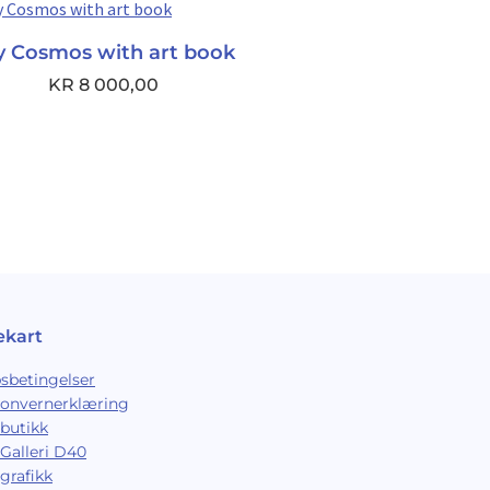
y Cosmos with art book
KR
8 000,00
ekart
sbetingelser
sonvernerklæring
butikk
Galleri D40
grafikk