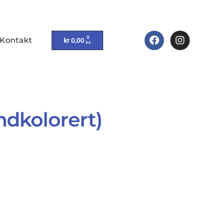
0
Kontakt
kr
0,00
ndkolorert)