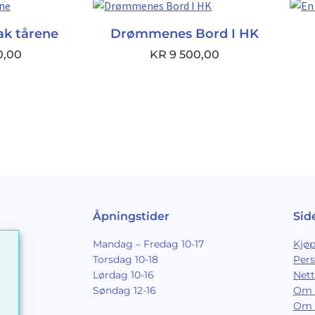
k tårene
Drømmenes Bord I HK
0,00
KR
9 500,00
Åpningstider
Sid
Mandag – Fredag 10-17
Kjøp
Torsdag 10-18
Per
Lørdag 10-16
Nett
Søndag 12-16
Om 
Om 