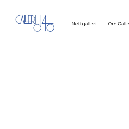
Nettgalleri
Om Galle