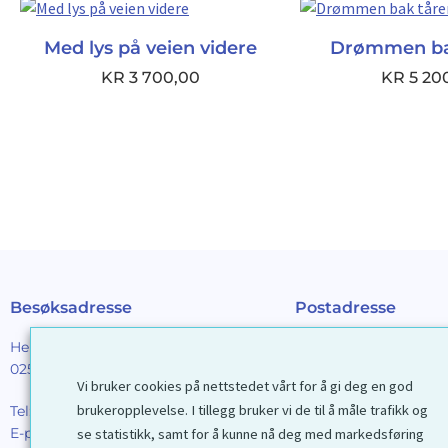
Med lys på veien videre
Drømmen ba
KR
3 700,00
KR
5 20
Besøksadresse
Postadresse
Henrik Ibsens gt. 90
Galleri D40 AS
0255 Oslo
Postboks 2376 Solli
Vi bruker cookies på nettstedet vårt for å gi deg en god
0201 Oslo
brukeropplevelse. I tillegg bruker vi de til å måle trafikk og
Tel:
22 44 85 86
E-post:
galleri@d40.no
se statistikk, samt for å kunne nå deg med markedsføring