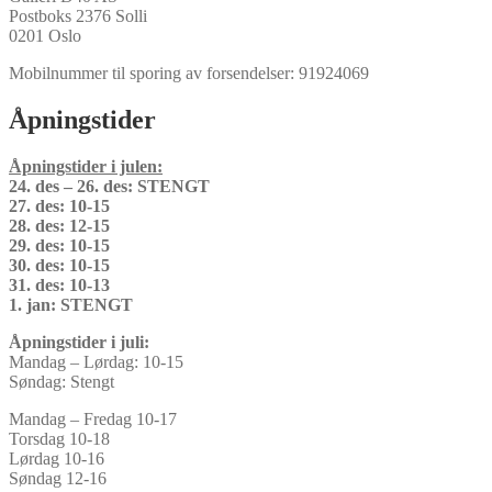
Postboks 2376 Solli
0201 Oslo
Mobilnummer til sporing av forsendelser: 91924069
Åpningstider
Åpningstider i julen:
24. des – 26. des: STENGT
27. des: 10-15
28. des: 12-15
29. des: 10-15
30. des: 10-15
31. des: 10-13
1. jan: STENGT
Åpningstider i juli:
Mandag – Lørdag: 10-15
Søndag: Stengt
Mandag – Fredag 10-17
Torsdag 10-18
Lørdag 10-16
Søndag 12-16