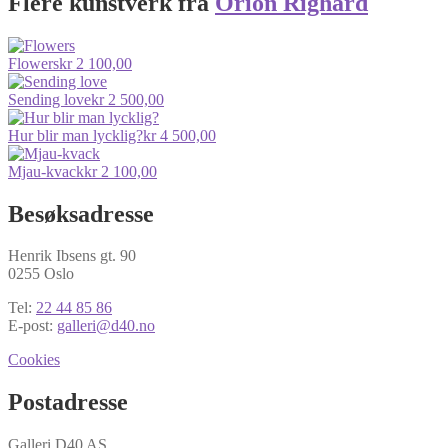
Flere kunstverk fra
Orion Righard
Flowers
kr
2 100,00
Sending love
kr
2 500,00
Hur blir man lycklig?
kr
4 500,00
Mjau-kvack
kr
2 100,00
Besøksadresse
Henrik Ibsens gt. 90
0255 Oslo
Tel:
22 44 85 86
E-post:
galleri@d40.no
Cookies
Postadresse
Galleri D40 AS