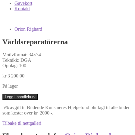
Gavekort
Kontakt
Orion Righard
Världsreparatörerna
Motivformat: 34×34
Teknikk: DGA
Opplag: 100
kr
3 200,00
På lager
Världsreparatörerna
Legg i handlekurv
antall
5% avgift til Bildende Kunstneres Hjelpefond blir lagt til alle bilder
som koster over kr. 2000,-.
Tilbake til nettgalleri