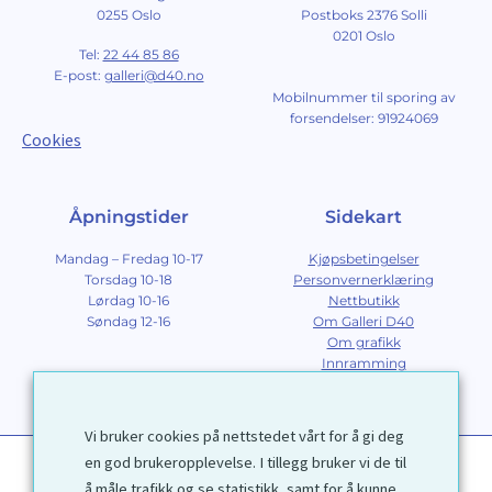
0255 Oslo
Postboks 2376 Solli
0201 Oslo
Tel:
22 44 85 86
E-post:
galleri@d40.no
Mobilnummer til sporing av
forsendelser: 91924069
Cookies
Åpningstider
Sidekart
Mandag – Fredag 10-17
Kjøpsbetingelser
Torsdag 10-18
Personvernerklæring
Lørdag 10-16
Nettbutikk
Søndag 12-16
Om Galleri D40
Om grafikk
Innramming
Kontakt
Vi bruker cookies på nettstedet vårt for å gi deg
en god brukeropplevelse. I tillegg bruker vi de til
å måle trafikk og se statistikk, samt for å kunne