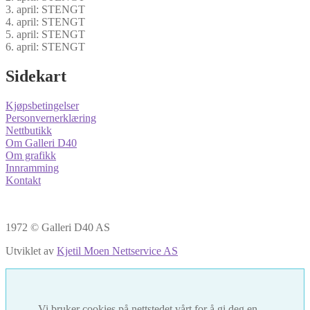
3. april: STENGT
4. april: STENGT
5. april: STENGT
6. april: STENGT
Sidekart
Kjøpsbetingelser
Personvernerklæring
Nettbutikk
Om Galleri D40
Om grafikk
Innramming
Kontakt
1972 © Galleri D40 AS
Utviklet av
Kjetil Moen Nettservice AS
Vi bruker cookies på nettstedet vårt for å gi deg en