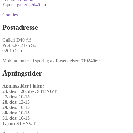
E-post:
galleri@d40.no
Cookies
Postadresse
Galleri D40 AS
Postboks 2376 Solli
0201 Oslo
Mobilnummer til sporing av forsendelser: 91924069
Åpningstider
Åpningstider i julen:
24. des – 26. des: STENGT
27. des: 10-15
28. des: 12-15
29. des: 10-15
30. des: 10-15
31. des: 10-13
1. jan: STENGT