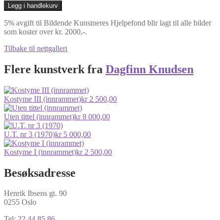
Legg i handlekurv
5% avgift til Bildende Kunstneres Hjelpefond blir lagt til alle bilder
som koster over kr. 2000,-.
Tilbake til nettgalleri
Flere kunstverk fra
Dagfinn Knudsen
Kostyme III (innrammet)
kr
2 500,00
Uten tittel (innrammet)
kr
8 000,00
U.T. nr 3 (1970)
kr
5 000,00
Kostyme I (innrammet)
kr
2 500,00
Besøksadresse
Henrik Ibsens gt. 90
0255 Oslo
Tel:
22 44 85 86