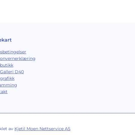
ekart
sbetingelser
sonvernerklæring
butikk
Galleri D40
grafikk
ramming
takt
klet av
Kjetil Moen Nettservice AS