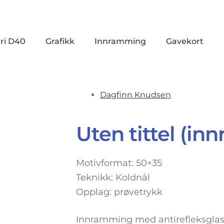
ri D40
Grafikk
Innramming
Gavekort
Dagfinn Knudsen
Uten tittel (i
Motivformat: 50×35
Teknikk: Koldnål
Opplag: prøvetrykk
Innramming med antirefleksglas