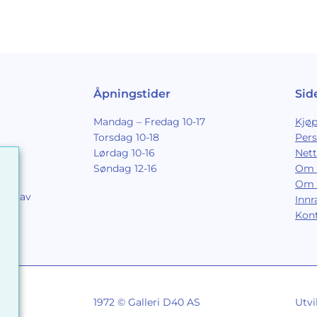
Åpningstider
Sid
Mandag – Fredag 10-17
Kjøp
Torsdag 10-18
Per
Lørdag 10-16
Nett
Søndag 12-16
Om 
Om 
ing av
Inn
9
Kon
1972 © Galleri D40 AS
Utvi