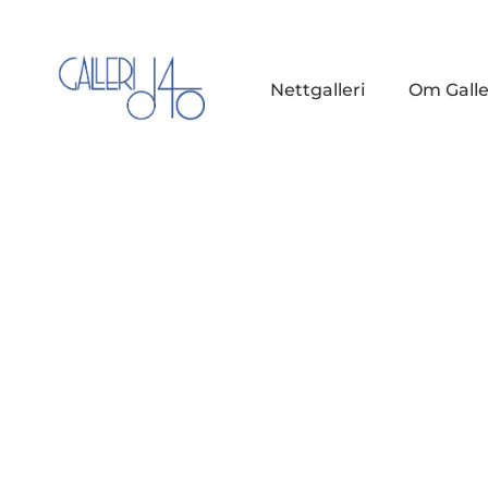
Nettgalleri
Om Galle