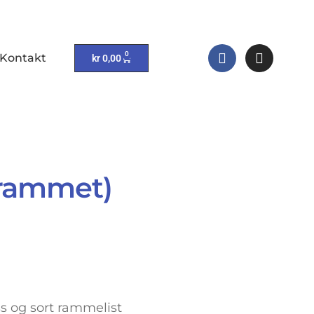
0
Kontakt
kr
0,00
nnrammet)
s og sort rammelist