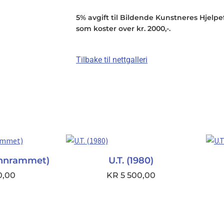
5% avgift til Bildende Kunstneres Hjelpefo
som koster over kr. 2000,-.
Tilbake til nettgalleri
(innrammet)
U.T. (1980)
0,00
KR
5 500,00