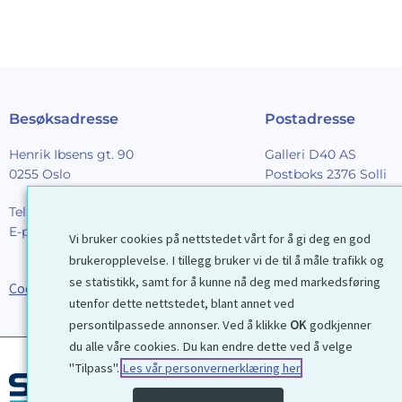
Besøksadresse
Postadresse
Henrik Ibsens gt. 90
Galleri D40 AS
0255 Oslo
Postboks 2376 Solli
0201 Oslo
Tel:
22 44 85 86
E-post:
galleri@d40.no
Vi bruker cookies på nettstedet vårt for å gi deg en god
Mobilnummer til spor
brukeropplevelse. I tillegg bruker vi de til å måle trafikk og
forsendelser: 9192406
se statistikk, samt for å kunne nå deg med markedsføring
Cookies
utenfor dette nettstedet, blant annet ved
persontilpassede annonser. Ved å klikke
OK
godkjenner
du alle våre cookies. Du kan endre dette ved å velge
"Tilpass".
Les vår personvernerklæring her