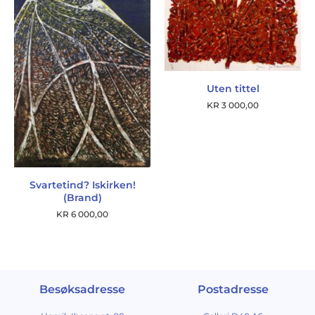
Uten tittel
KR
3 000,00
Svartetind? Iskirken!
(Brand)
KR
6 000,00
Besøksadresse
Postadresse