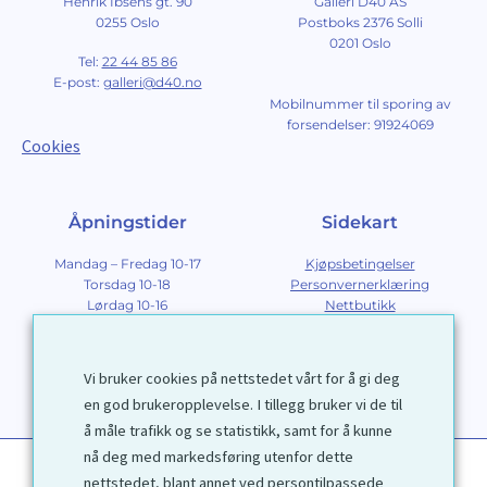
Henrik Ibsens gt. 90
Galleri D40 AS
0255 Oslo
Postboks 2376 Solli
0201 Oslo
Tel:
22 44 85 86
E-post:
galleri@d40.no
Mobilnummer til sporing av
forsendelser: 91924069
Cookies
Åpningstider
Sidekart
Mandag – Fredag 10-17
Kjøpsbetingelser
Torsdag 10-18
Personvernerklæring
Lørdag 10-16
Nettbutikk
Søndag 12-16
Om Galleri D40
Om grafikk
Innramming
Vi bruker cookies på nettstedet vårt for å gi deg
Kontakt
en god brukeropplevelse. I tillegg bruker vi de til
å måle trafikk og se statistikk, samt for å kunne
nå deg med markedsføring utenfor dette
nettstedet, blant annet ved persontilpassede