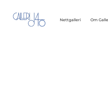
Nettgalleri
Om Galle