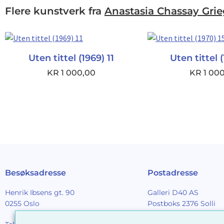
Flere kunstverk fra
Anastasia Chassay Gri
Uten tittel (1969) 11
Uten tittel 
KR
1 000,00
KR
1 00
Besøksadresse
Postadresse
Henrik Ibsens gt. 90
Galleri D40 AS
0255 Oslo
Postboks 2376 Solli
0201 Oslo