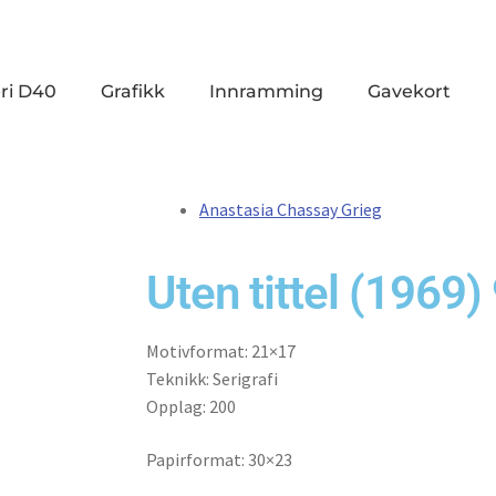
ri D40
Grafikk
Innramming
Gavekort
Anastasia Chassay Grieg
Uten tittel (1969)
Motivformat: 21×17
Teknikk: Serigrafi
Opplag: 200
Papirformat: 30×23