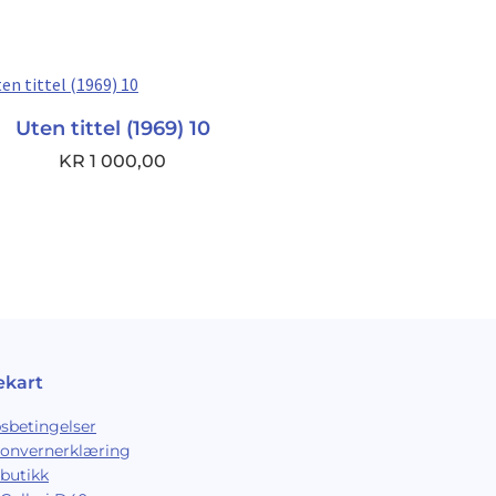
Uten tittel (1969) 10
KR
1 000,00
ekart
sbetingelser
sonvernerklæring
butikk