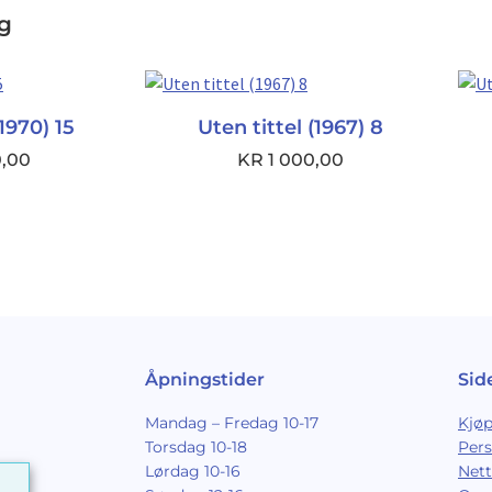
eg
(1970) 15
Uten tittel (1967) 8
0,00
KR
1 000,00
Åpningstider
Sid
Mandag – Fredag 10-17
Kjøp
Torsdag 10-18
Per
Lørdag 10-16
Nett