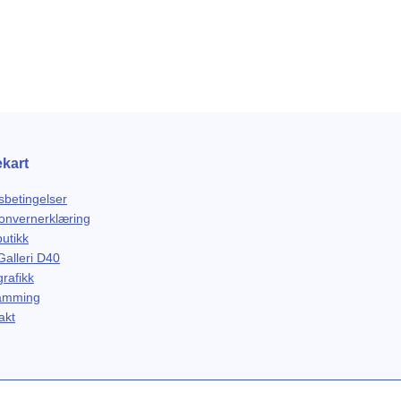
ekart
sbetingelser
onvernerklæring
butikk
alleri D40
rafikk
amming
akt