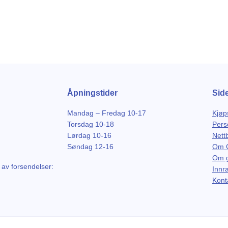
Åpningstider
Sid
Mandag – Fredag 10-17
Kjøp
Torsdag 10-18
Pers
Lørdag 10-16
Nett
Søndag 12-16
Om G
Om g
 av forsendelser:
Innr
Kont