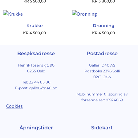
KR
5 500,00
KR
3 800,00
Krukke
Dronning
KR
4 500,00
KR
4 500,00
Besøksadresse
Postadresse
Henrik Ibsens gt. 90
Galleri D40 AS
0255 Oslo
Postboks 2376 Solli
0201 Oslo
Tel:
22 44 85 86
E-post:
galleri@d40.no
Mobilnummer til sporing av
forsendelser: 91924069
Cookies
Åpningstider
Sidekart