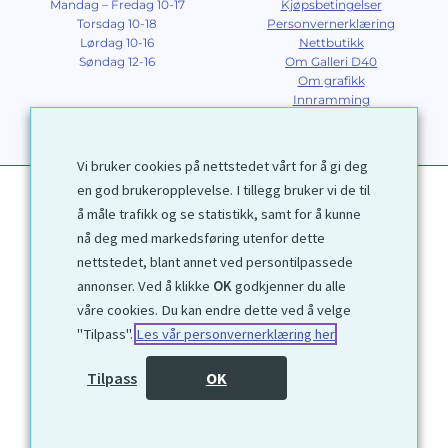
Mandag – Fredag 10-17
Kjøpsbetingelser
Torsdag 10-18
Personvernerklæring
Lørdag 10-16
Nettbutikk
Søndag 12-16
Om Galleri D40
Om grafikk
Innramming
Kontakt
Vi bruker cookies på nettstedet vårt for å gi deg
en god brukeropplevelse. I tillegg bruker vi de til
å måle trafikk og se statistikk, samt for å kunne
nå deg med markedsføring utenfor dette
nettstedet, blant annet ved persontilpassede
annonser. Ved å klikke
OK
godkjenner du alle
1972 © Galleri D40 AS
våre cookies. Du kan endre dette ved å velge
"Tilpass".
Les vår personvernerklæring her
Utviklet av
Kjetil Moen Nettservice AS
Tilpass
OK