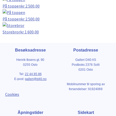
På toppen
kr
2 500,00
På toppen
kr
2 500,00
Storebror
kr
1 600,00
Besøksadresse
Postadresse
Henrik Ibsens gt. 90
Galleri D40 AS
0255 Oslo
Postboks 2376 Solli
0201 Oslo
Tel:
22 44 85 86
E-post:
galleri@d40.no
Mobilnummer til sporing av
forsendelser: 91924069
Cookies
Åpningstider
Sidekart