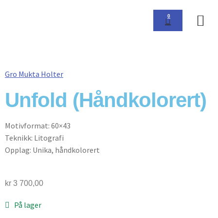
0
Om 
Gro Mukta Holter
Unfold (Håndkolorert)
Motivformat: 60×43
Teknikk: Litografi
Opplag: Unika, håndkolorert
kr
3 700,00
På lager