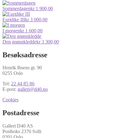
Sommerdagen
kr
1 900,00
Euridike III
kr
3 000,00
I morgen
kr
1 600,00
Den grønnkledde
kr
3 300,00
Besøksadresse
Henrik Ibsens gt. 90
0255 Oslo
Tel:
22 44 85 86
E-post:
galleri@d40.no
Cookies
Postadresse
Galleri D40 AS
Postboks 2376 Solli
0201 Oslo