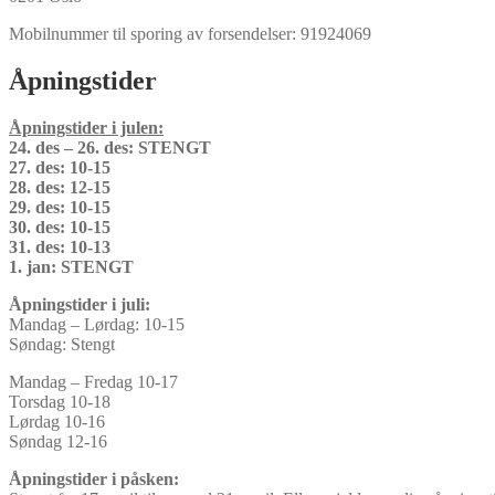
Mobilnummer til sporing av forsendelser: 91924069
Åpningstider
Åpningstider i julen:
24. des – 26. des: STENGT
27. des: 10-15
28. des: 12-15
29. des: 10-15
30. des: 10-15
31. des: 10-13
1. jan: STENGT
Åpningstider i juli:
Mandag – Lørdag: 10-15
Søndag: Stengt
Mandag – Fredag 10-17
Torsdag 10-18
Lørdag 10-16
Søndag 12-16
Åpningstider i påsken: