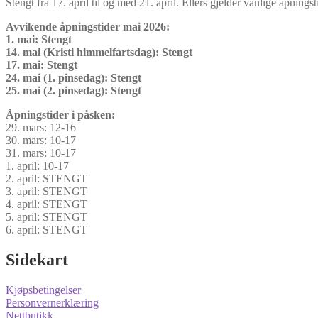
Stengt fra 17. april til og med 21. april. Ellers gjelder vanlige åpningst
Avvikende åpningstider mai 2026:
1. mai: Stengt
14. mai (Kristi himmelfartsdag): Stengt
17. mai: Stengt
24. mai (1. pinsedag): Stengt
25. mai (2. pinsedag): Stengt
Åpningstider i påsken:
29. mars: 12-16
30. mars: 10-17
31. mars: 10-17
1. april: 10-17
2. april: STENGT
3. april: STENGT
4. april: STENGT
5. april: STENGT
6. april: STENGT
Sidekart
Kjøpsbetingelser
Personvernerklæring
Nettbutikk