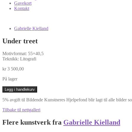
Gavekort
Kontakt
Gabrielle Kielland
Under treet
Motivformat: 55×40,5
Teknikk: Litografi
kr
3 500,00
På lager
Under
Legg i handlekurv
treet
antall
5% avgift til Bildende Kunstneres Hjelpefond blir lagt til alle bilder s
Tilbake til nettgalleri
Flere kunstverk fra
Gabrielle Kielland