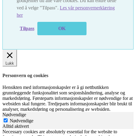
godkjenner du alle våre cookies. Du kan endre dette
ved å velge "Tilpass".
Les vår personvernerklæring
her
Tilpass
OK
Lukk
Personvern og cookies
Hensikten med informasjonskapsler er å gi nettbutikken
grunnleggende funksjonalitet som sesjonshåndtering, analyse og
markedsføring. Førsteparts informasjonskapsler er nødvendige for at
websiden skal fungere. Tredjeparts informasjonskapsler blir brukt til
analyser, markedsføring og personalisering av websiden.
Nødvendige
Nødvendige
Alltid aktivert
Necessary cookies are absolutely essential for the website to