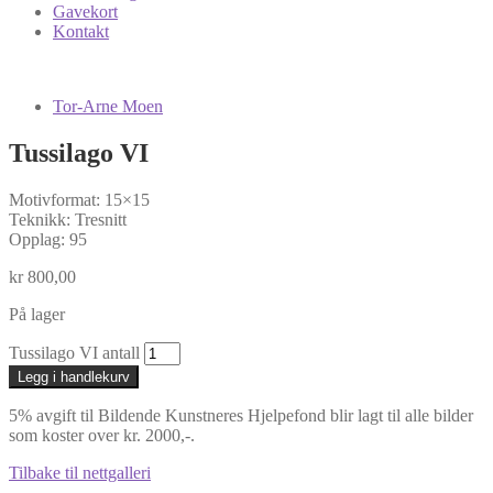
Gavekort
Kontakt
Tor-Arne Moen
Tussilago VI
Motivformat: 15×15
Teknikk: Tresnitt
Opplag: 95
kr
800,00
På lager
Tussilago VI antall
Legg i handlekurv
5% avgift til Bildende Kunstneres Hjelpefond blir lagt til alle bilder
som koster over kr. 2000,-.
Tilbake til nettgalleri