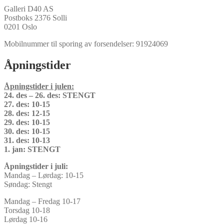
Galleri D40 AS
Postboks 2376 Solli
0201 Oslo
Mobilnummer til sporing av forsendelser: 91924069
Åpningstider
Åpningstider i julen:
24. des – 26. des: STENGT
27. des: 10-15
28. des: 12-15
29. des: 10-15
30. des: 10-15
31. des: 10-13
1. jan: STENGT
Åpningstider i juli:
Mandag – Lørdag: 10-15
Søndag: Stengt
Mandag – Fredag 10-17
Torsdag 10-18
Lørdag 10-16