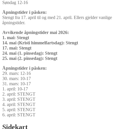
Søndag 12-16
Åpningstider i påsken:
Stengt fra 17. april til og med 21. april. Ellers gjelder vanlige
åpningstider.
Avvikende åpningstider mai 2026:
1. mai: Stengt
14. mai (Kristi himmelfartsdag): Stengt
17. mai: Stengt
24. mai (1. pinsedag): Stengt
25. mai (2. pinsedag): Stengt
Åpningstider i påsken:
29. mars: 12-16
30. mars: 10-17
31. mars: 10-17
1. april: 10-17
2. april: STENGT
3. april: STENGT
4. april: STENGT
5. april: STENGT
6. april: STENGT
Sidekart