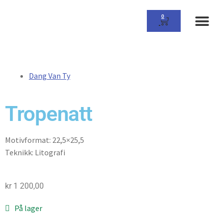
0
Om Gall
Dang Van Ty
Tropenatt
Motivformat: 22,5×25,5
Teknikk: Litografi
kr
1 200,00
På lager