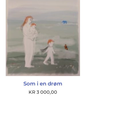
Som i en drøm
KR
3 000,00