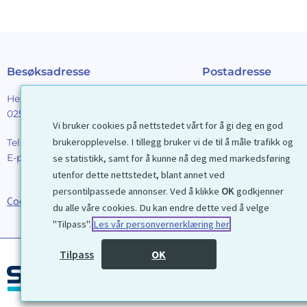
Besøksadresse
Postadresse
Henrik Ibsens gt. 90
Galleri D40 AS
0255 Oslo
Postboks 2376 Solli
Vi bruker cookies på nettstedet vårt for å gi deg en god
0201 Oslo
brukeropplevelse. I tillegg bruker vi de til å måle trafikk og
Tel:
22 44 85 86
E-post:
galleri@d40.no
se statistikk, samt for å kunne nå deg med markedsføring
Mobilnummer til spor
utenfor dette nettstedet, blant annet ved
forsendelser: 9192406
persontilpassede annonser. Ved å klikke
OK
godkjenner
Cookies
du alle våre cookies. Du kan endre dette ved å velge
"Tilpass".
Les vår personvernerklæring her
Tilpass
OK