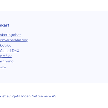
ekart
sbetingelser
sonvernerklæring
butikk
Galleri D40
grafikk
ramming
takt
klet av
Kjetil Moen Nettservice AS