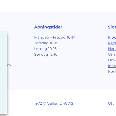
Åpningstider
Sid
Mandag – Fredag 10-17
Kjøp
Torsdag 10-18
Per
Lørdag 10-16
Nett
Søndag 12-16
Om 
Om 
ing av
Inn
9
Kon
1972 © Galleri D40 AS
Utvi