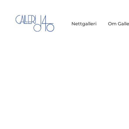
Nettgalleri
Om Galle