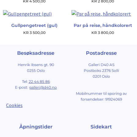
KR
4 500,00
KR
2 800,00
Gullpengetreet (gul)
Par på reise, håndkolorert
KR
3 500,00
KR
3 800,00
Besøksadresse
Postadresse
Henrik Ibsens gt. 90
Galleri D40 AS
0255 Oslo
Postboks 2376 Solli
0201 Oslo
Tel:
22 44 85 86
E-post:
galleri@d40.no
Mobilnummer til sporing av
forsendelser: 91924069
Cookies
Åpningstider
Sidekart