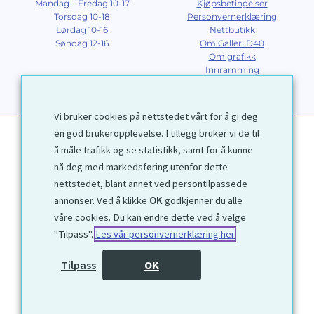
Mandag – Fredag 10-17
Kjøpsbetingelser
Torsdag 10-18
Personvernerklæring
Lørdag 10-16
Nettbutikk
Søndag 12-16
Om Galleri D40
Om grafikk
Innramming
Kontakt
Vi bruker cookies på nettstedet vårt for å gi deg
en god brukeropplevelse. I tillegg bruker vi de til
å måle trafikk og se statistikk, samt for å kunne
nå deg med markedsføring utenfor dette
nettstedet, blant annet ved persontilpassede
annonser. Ved å klikke
OK
godkjenner du alle
1972 © Galleri D40 AS
våre cookies. Du kan endre dette ved å velge
"Tilpass".
Les vår personvernerklæring her
Utviklet av
Kjetil Moen Nettservice AS
Tilpass
OK