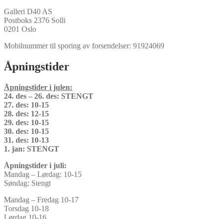
Galleri D40 AS
Postboks 2376 Solli
0201 Oslo
Mobilnummer til sporing av forsendelser: 91924069
Åpningstider
Åpningstider i julen:
24. des – 26. des: STENGT
27. des: 10-15
28. des: 12-15
29. des: 10-15
30. des: 10-15
31. des: 10-13
1. jan: STENGT
Åpningstider i juli:
Mandag – Lørdag: 10-15
Søndag: Stengt
Mandag – Fredag 10-17
Torsdag 10-18
Lørdag 10-16