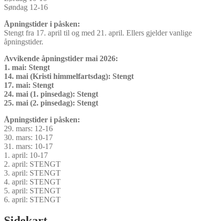
Søndag 12-16
Åpningstider i påsken:
Stengt fra 17. april til og med 21. april. Ellers gjelder vanlige
åpningstider.
Avvikende åpningstider mai 2026:
1. mai: Stengt
14. mai (Kristi himmelfartsdag): Stengt
17. mai: Stengt
24. mai (1. pinsedag): Stengt
25. mai (2. pinsedag): Stengt
Åpningstider i påsken:
29. mars: 12-16
30. mars: 10-17
31. mars: 10-17
1. april: 10-17
2. april: STENGT
3. april: STENGT
4. april: STENGT
5. april: STENGT
6. april: STENGT
Sidekart