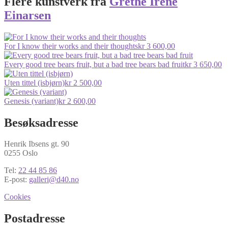
Flere kunstverk fra
Grethe Irene
Einarsen
For I know their works and their thoughts
kr
3 600,00
Every good tree bears fruit, but a bad tree bears bad fruit
kr
3 650,00
Uten tittel (isbjørn)
kr
2 500,00
Genesis (variant)
kr
2 600,00
Besøksadresse
Henrik Ibsens gt. 90
0255 Oslo
Tel:
22 44 85 86
E-post:
galleri@d40.no
Cookies
Postadresse