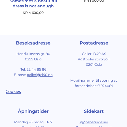
Sometimes a beautiful
KR
1 000,00
dress is not enough
KR
4 600,00
Besøksadresse
Postadresse
Henrik Ibsens gt. 90
Galleri D40 AS
0255 Oslo
Postboks 2376 Solli
0201 Oslo
Tel:
22 44 85 86
E-post:
galleri@d40.no
Mobilnummer til sporing av
forsendelser: 91924069
Cookies
Åpningstider
Sidekart
Mandag – Fredag 10-17
Kjøpsbetingelser