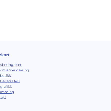
ekart
sbetingelser
sonvernerklæring
butikk
Galleri D40
grafikk
ramming
takt