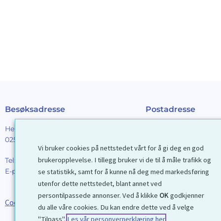
Besøksadresse
Postadresse
Henrik Ibsens gt. 90
Galleri D40 AS
0255 Oslo
Postboks 2376 Solli
Vi bruker cookies på nettstedet vårt for å gi deg en god
0201 Oslo
brukeropplevelse. I tillegg bruker vi de til å måle trafikk og
Tel:
22 44 85 86
E-post:
galleri@d40.no
se statistikk, samt for å kunne nå deg med markedsføring
Mobilnummer til spor
utenfor dette nettstedet, blant annet ved
forsendelser: 9192406
persontilpassede annonser. Ved å klikke
OK
godkjenner
Cookies
du alle våre cookies. Du kan endre dette ved å velge
"Tilpass".
Les vår personvernerklæring her