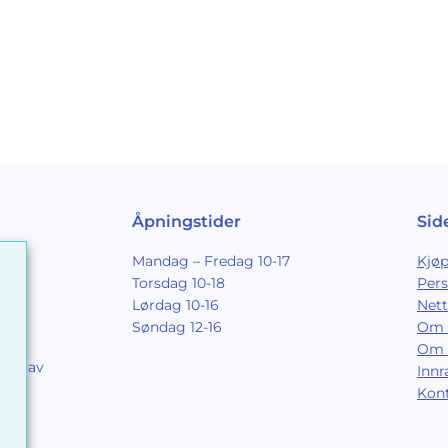
Åpningstider
Sid
Mandag – Fredag 10-17
Kjøp
Torsdag 10-18
Per
Lørdag 10-16
Nett
Søndag 12-16
Om 
Om 
ing av
Inn
9
Kon