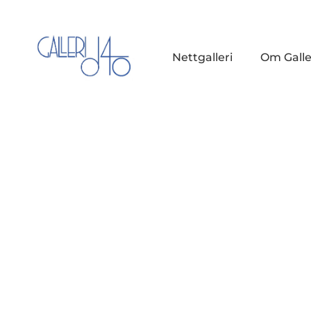
Nettgalleri
Om Galle