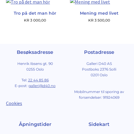
Tro på det man hör
Mening med livet
KR
3 000,00
KR
3 500,00
Besøksadresse
Postadresse
Henrik Ibsens gt. 90
Galleri D40 AS
0255 Oslo
Postboks 2376 Solli
0201 Oslo
Tel:
22 44 85 86
E-post:
galleri@d40.no
Mobilnummer til sporing av
forsendelser: 91924069
Cookies
Åpningstider
Sidekart