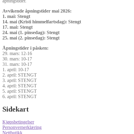
åpningstider.
Avvikende åpningstider mai 2026:
1. mai: Stengt
14. mai (Kristi himmelfartsdag): Stengt
17. mai: Stengt
24. mai (1. pinsedag): Stengt
25. mai (2. pinsedag): Stengt
Åpningstider i påsken:
29. mars: 12-16
30. mars: 10-17
31. mars: 10-17
1. april: 10-17
2. april: STENGT
3. april: STENGT
4. april: STENGT
5. april: STENGT
6. april: STENGT
Sidekart
Kjøpsbetingelser
Personvernerklæring
Nettbutikk