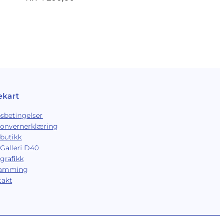
ekart
sbetingelser
sonvernerklæring
butikk
Galleri D40
grafikk
ramming
takt