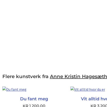
Flere kunstverk fra
Anne Kristin Hagesæth
Du fant meg
Vit alltid h
KR
1 200,00
KR
3 20