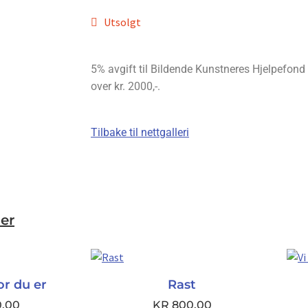
Utsolgt
5% avgift til Bildende Kunstneres Hjelpefond bl
over kr. 2000,-.
Tilbake til nettgalleri
er
vor du er
Rast
0,00
KR
800,00