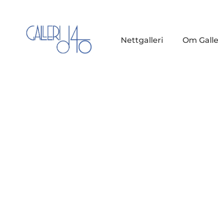
Nettgalleri
Om Galle