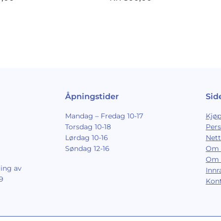
Åpningstider
Sid
Mandag – Fredag 10-17
Kjøp
Torsdag 10-18
Per
Lørdag 10-16
Nett
Søndag 12-16
Om 
Om 
ing av
Inn
9
Kon